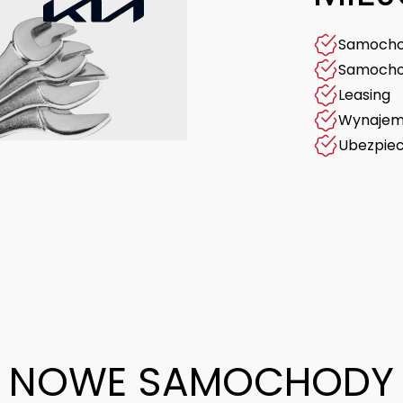
Samocho
Samocho
Leasing
Wynajem
Ubezpiec
NOWE SAMOCHODY