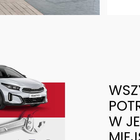
WSZ
POT
W J
MIE