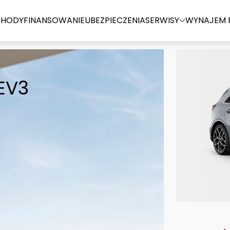
HODY
FINANSOWANIE
UBEZPIECZENIA
SERWISY
WYNAJEM 
ORENTO
ANTO
EV3