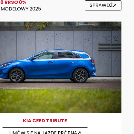
50 RRSO 0%
SPRAWDŹ
K MODELOWY 2025
KIA CEED TRIBUTE
UMÓW SIĘ NA JAZDĘ PRÓBNĄ