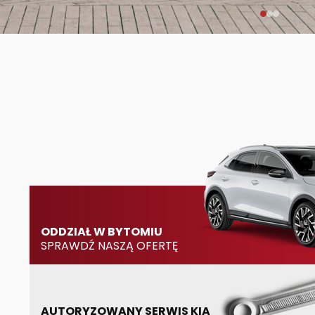
ODDZIAŁ W BYTOMIU
SPRAWDŹ NASZĄ OFERTĘ
AUTORYZOWANY SERWIS KIA