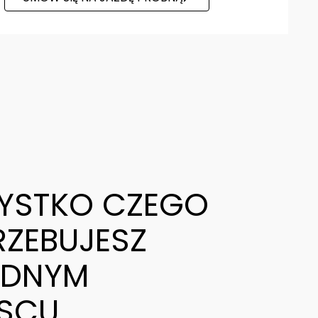
YSTKO CZEGO
RZEBUJESZ
EDNYM
JSCU