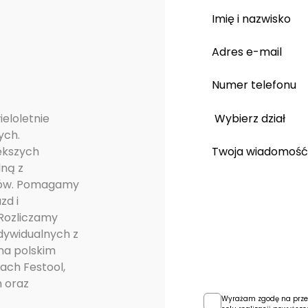
Imię i nazwisko
Adres e-mail
Numer telefonu
eloletnie
ych.
ększych
Twoja wiadomość
ną z
dów. Pomagamy
zd i
Rozliczamy
dywidualnych z
na polskim
ach Festool,
m oraz
Wyrażam zgodę na prze