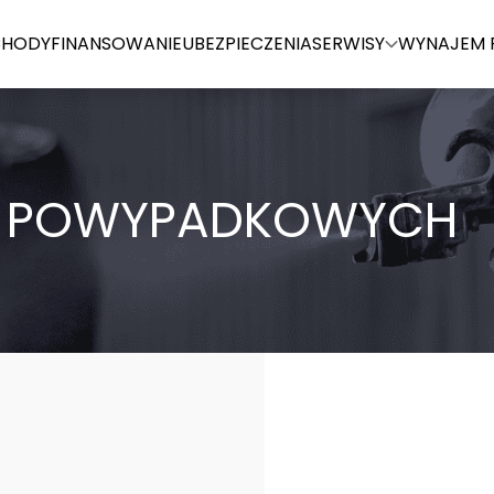
HODY
FINANSOWANIE
UBEZPIECZENIA
SERWISY
WYNAJEM 
W POWYPADKOWYCH