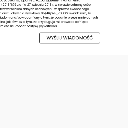
zego zapytania, zgodnie z Rozporządzeniem Parlamentu
E) 2016/679 z dnia 27 kwietnia 2016 r. w sprawie ochrony osób
 przetwarzaniem danych osobowych i w sprawie swobodnego
h oraz uchylenia dyrektywy 95/46/WE „RODO”.Oświadczam, że
iadomiona/powiadomiony o tym, że podanie przeze mnie danych
ne, jak również o tym, że przysługuje mi prawo do cofnięcia
ym czasie.
Zobacz politykę prywatności.