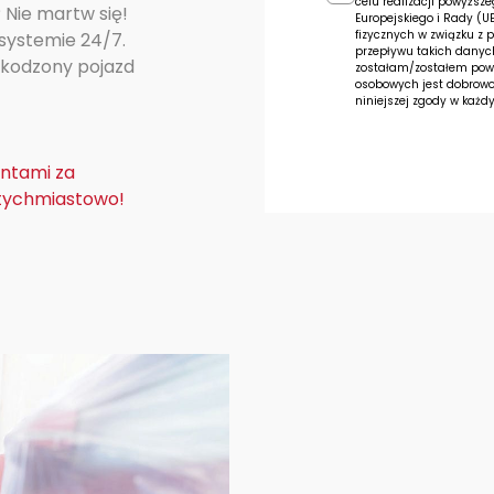
celu realizacji powyżs
 Nie martw się!
Europejskiego i Rady (U
fizycznych w związku z
systemie 24/7.
przepływu takich danyc
szkodzony pojazd
zostałam/zostałem pow
osobowych jest dobrowol
niniejszej zgody w każd
antami za
tychmiastowo!