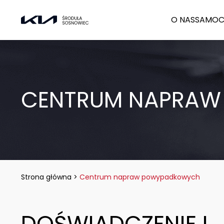
O NAS
SAMOC
CENTRUM NAPRA
Strona główna
>
Centrum napraw powypadkowych
DOŚWIADCZENIE I