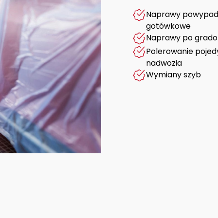
Naprawy powypadk
gotówkowe
Naprawy po gradob
Polerowanie pojed
nadwozia
Wymiany szyb