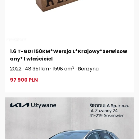
1.6 T-GDI 150KM*Wersja L*Krajowy*Serwisow
any* I właściciel
3
2022 · 48 351 km · 1598 cm
· Benzyna
97 900 PLN