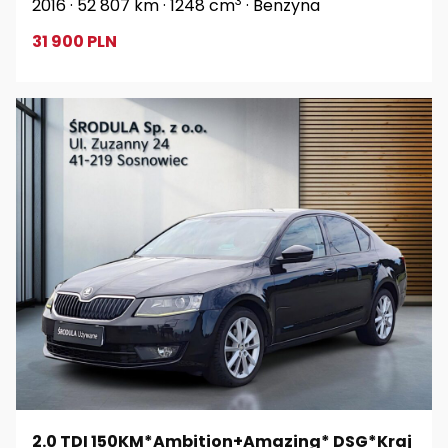
3
2016 · 52 807 km · 1248 cm
· Benzyna
31 900 PLN
2.0 TDI 150KM*Ambition+Amazing* DSG*Kraj