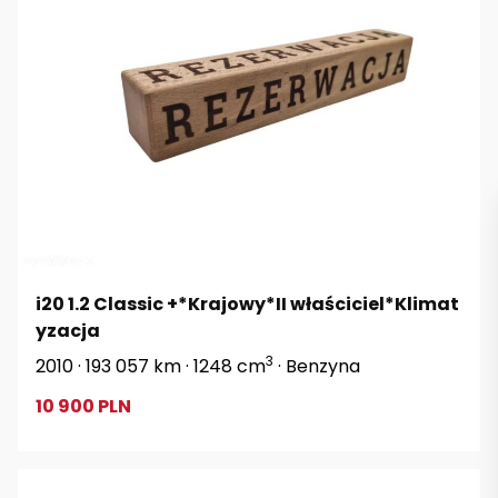
i20 1.2 Classic +*Krajowy*II właściciel*Klimat
yzacja
3
2010 · 193 057 km · 1248 cm
· Benzyna
10 900 PLN