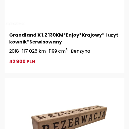
Grandland X 1.2 130KM*Enjoy*Krajowy* I użyt
kownik*Serwisowany
3
2018 · 117 026 km · 1199 cm
· Benzyna
42 900 PLN