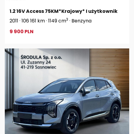
1.2 16V Access 75KM*Krajowy* I użytkownik
3
2011 · 106 161 km · 1149 cm
· Benzyna
9 900 PLN