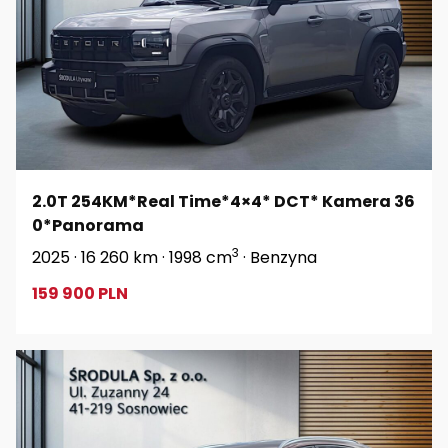
2.0T 254KM*Real Time*4×4* DCT* Kamera 36
0*Panorama
3
2025 · 16 260 km · 1998 cm
· Benzyna
159 900 PLN