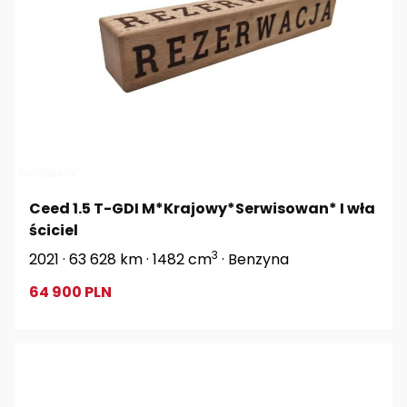
Ceed 1.5 T-GDI M*Krajowy*Serwisowan* I wła
ściciel
3
2021 · 63 628 km · 1482 cm
· Benzyna
64 900 PLN