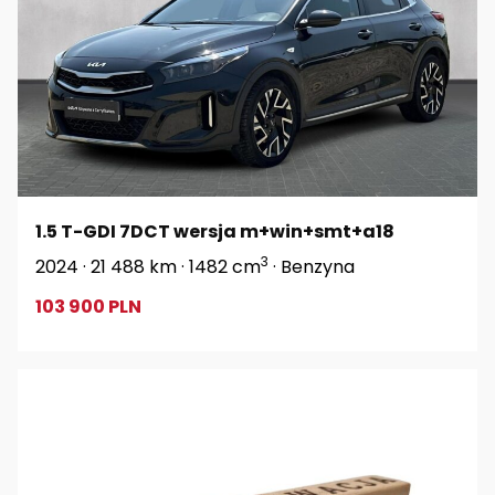
1.5 T-GDI 7DCT wersja m+win+smt+a18
3
2024 · 21 488 km · 1482 cm
· Benzyna
103 900 PLN