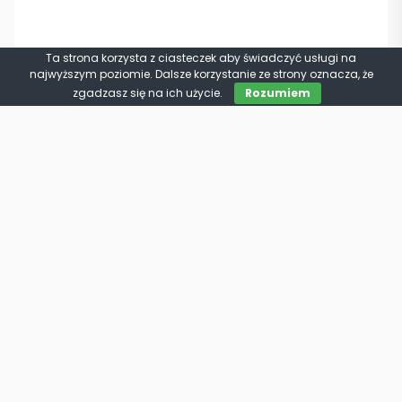
Ta strona korzysta z ciasteczek aby świadczyć usługi na
najwyższym poziomie. Dalsze korzystanie ze strony oznacza, że
zgadzasz się na ich użycie.
Rozumiem
1.6 T-GDI XL*Krajowy*Serwisowany*I właścici
el
3
2021 · 99 287 km · 1591 cm
· Benzyna
76 900 PLN