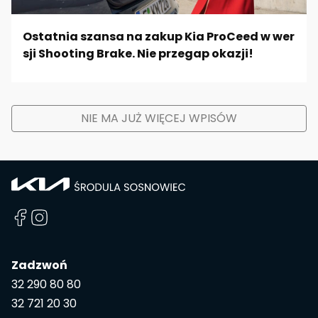
Ostatnia szansa na zakup Kia ProCeed w wer
sji Shooting Brake. Nie przegap okazji!
NIE MA JUŻ WIĘCEJ WPISÓW
Zadzwoń
32 290 80 80
32 721 20 30