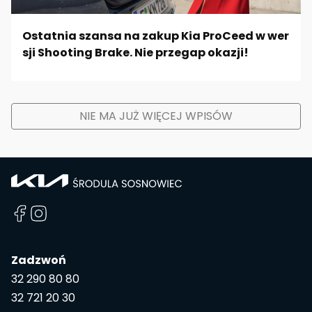
Ostatnia szansa na zakup Kia ProCeed w wer
sji Shooting Brake. Nie przegap okazji!
NIE MA JUŻ WIĘCEJ WPISÓW
Zadzwoń
32 290 80 80
32 721 20 30