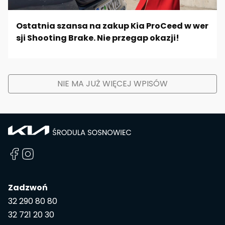
Ostatnia szansa na zakup Kia ProCeed w wer
sji Shooting Brake. Nie przegap okazji!
NIE MA JUŻ WIĘCEJ WPISÓW
Zadzwoń
32 290 80 80
32 721 20 30