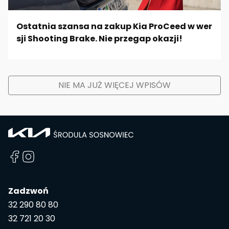
Ostatnia szansa na zakup Kia ProCeed w wer
sji Shooting Brake. Nie przegap okazji!
NIE MA JUŻ WIĘCEJ WPISÓW
Zadzwoń
32 290 80 80
32 721 20 30